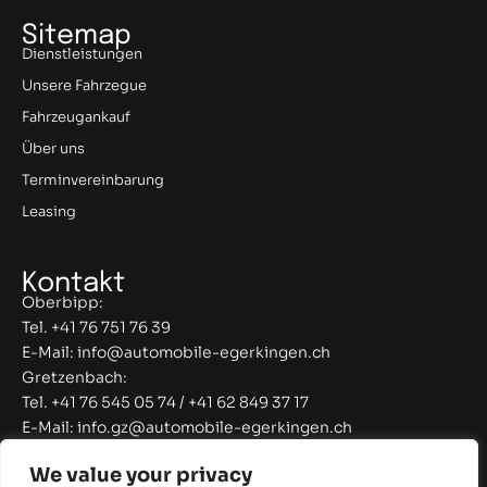
Sitemap
Dienstleistungen
Unsere Fahrzegue
Fahrzeugankauf
Über uns
Terminvereinbarung
Leasing
Kontakt
Oberbipp:
Tel. +41 76 751 76 39
E-Mail: info@automobile-egerkingen.ch
Gretzenbach:
Tel. +41 76 545 05 74 / +41 62 849 37 17
E-Mail: info.gz@automobile-egerkingen.ch
KONTAKT
We value your privacy