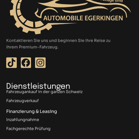
Kontaktieren Sie uns und beginnen Sie Ihre Reise zu
Ihrem Premium-Fahrzeug.
T
F
I
i
a
n
k
c
s
t
e
t
Dienstleistungen
Fahrzeugankauf in der ganzen Schweiz
o
b
a
Fahrzeugverkauf
k
o
g
o
r
Finanzierung & Leasing
k
a
Inzahlungnahme
m
Fachgerechte Prüfung