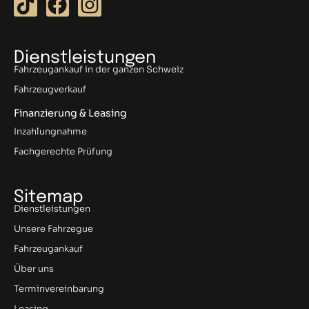
T
F
I
i
a
n
k
c
s
t
e
t
Dienstleistungen
Fahrzeugankauf in der ganzen Schweiz
o
b
a
Fahrzeugverkauf
k
o
g
o
r
Finanzierung & Leasing
k
a
Inzahlungnahme
m
Fachgerechte Prüfung
Sitemap
Dienstleistungen
Unsere Fahrzegue
Fahrzeugankauf
Über uns
Terminvereinbarung
Leasing